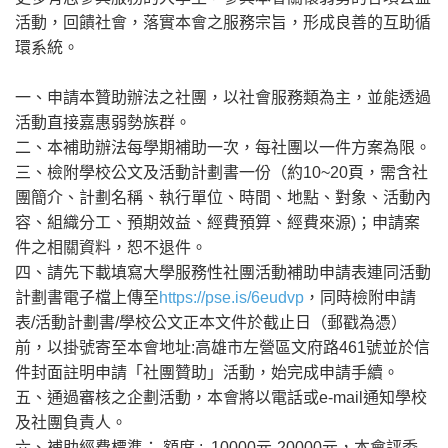
活動，回饋社會，落實本會之服務宗旨，形成良善的互助循
環系統。
一、申請本贊助辦法之社團，以社會服務類為主，並能透過
活動直接嘉惠弱勢族群。
二、本補助辦法每學期補助一次，每社團以一件方案為限。
三、檢附學校公文及活動計劃書一份（約10~20頁，需含社
團簡介、計劃名稱、執行單位、時間、地點、對象、活動內
容、組織分工、預期效益、經費預算、經費來源)；申請案
件之相關資料，恕不退件。
四、請先下載填寫大學服務性社團活動補助申請表連同活動
計劃書電子檔上傳至
https://pse.is/6eudvp
，同時檢附申請
表/活動計劃書/學校公文正本文件於截止日（郵戳為憑）
前，以掛號寄至本會地址:高雄市左營區文府路461號並於信
件封面註明申請「社團贊助」活動，始完成申請手續。
五、通過審核之企劃活動，本會將以電話或e-mail通知學校
及社團負責人。
六、補助經費標準： 額度 : 10000元-20000元，本會評委