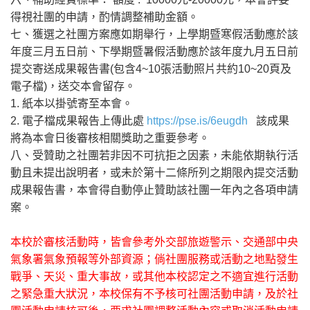
得視社團的申請，酌情調整補助金額。
七、獲選之社團方案應如期舉行，上學期暨寒假活動應於該
年度三月五日前、下學期暨暑假活動應於該年度九月五日前
提交寄送成果報告書(包含4~10張活動照片共約10~20頁及
電子檔)，送交本會留存。
1. 紙本以掛號寄至本會。
2. 電子檔成果報告上傳此處
https://pse.is/6eugdh
該成果
將為本會日後審核相關獎助之重要參考。
八、受贊助之社團若非因不可抗拒之因素，未能依期執行活
動且未提出說明者，或未於第十二條所列之期限內提交活動
成果報告書，本會得自動停止贊助該社團一年內之各項申請
案。
本校於審核活動時，皆會參考外交部旅遊警示、交通部中央
氣象署氣象預報等外部資源；倘社團服務或活動之地點發生
戰爭、天災、重大事故，或其他本校認定之不適宜進行活動
之緊急重大狀況，本校保有不予核可社團活動申請，及於社