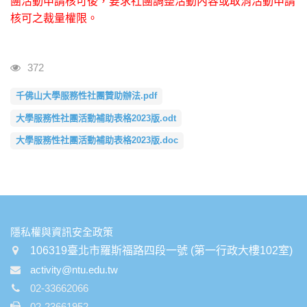
團活動申請核可後，要求社團調整活動內容或取消活動申請
核可之裁量權限。
瀏覽人次
372
千佛山大學服務性社團贊助辦法.pdf
大學服務性社團活動補助表格2023版.odt
大學服務性社團活動補助表格2023版.doc
:::
隱私權與資訊安全政策
106319臺北市羅斯福路四段一號 (第一行政大樓102室)
activity@ntu.edu.tw
02-33662066
02-23661952